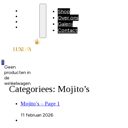
Shop
Shop
Over ons
Over ons
Galerij
Galerij
Contact
Contact
0
Geen
producten in
de
winkelwagen.
Categoriees:
Mojito’s
Mojito’s – Page 1
11 februari 2026