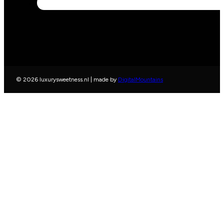
© 2026 luxurysweetness.nl | made by
DigitalMountains