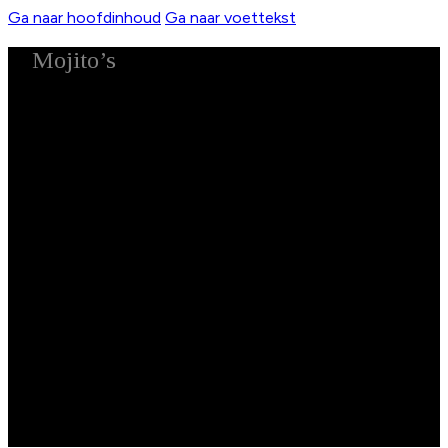
Ga naar hoofdinhoud
Ga naar voettekst
Mojito’s